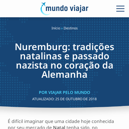
Início
»
Destinos
Nuremburg: tradições
natalinas e passado
nazista no coração da
Alemanha
POR VIAJAR PELO MUNDO
ATUALIZADO:
25 DE OUTUBRO DE 2018
É difícil imaginar que uma cidade hoje conhecida
por seu mercado de
Natal
tenha sido, no