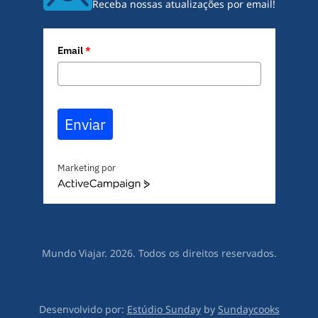
Receba nossas atualizações por email!
Email
*
Enviar
Marketing por
A
c
t
i
v
Mundo Viajar. 2026. Todos os direitos reservados.
e
C
a
m
Desenvolvido por:
Estúdio Sunday
by
Sundaycooks
p