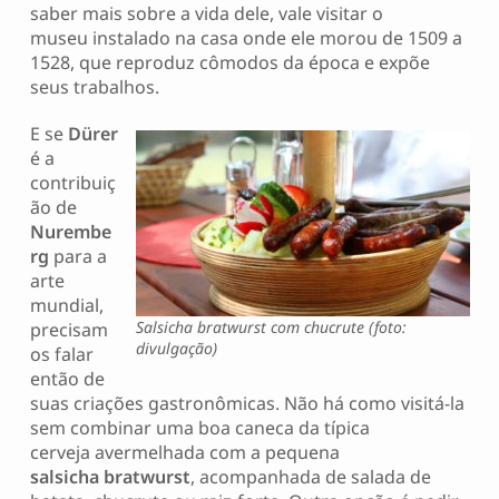
saber mais sobre a vida dele, vale visitar o
museu instalado na casa onde ele morou de 1509 a
1528, que reproduz cômodos da época e expõe
seus trabalhos.
E se
Dürer
é a
contribuiç
ão de
Nurembe
rg
para a
arte
mundial,
Salsicha bratwurst com chucrute (foto:
precisam
divulgação)
os falar
então de
suas criações gastronômicas. Não há como visitá-la
sem combinar uma boa caneca da típica
cerveja avermelhada com a pequena
salsicha bratwurst
, acompanhada de salada de