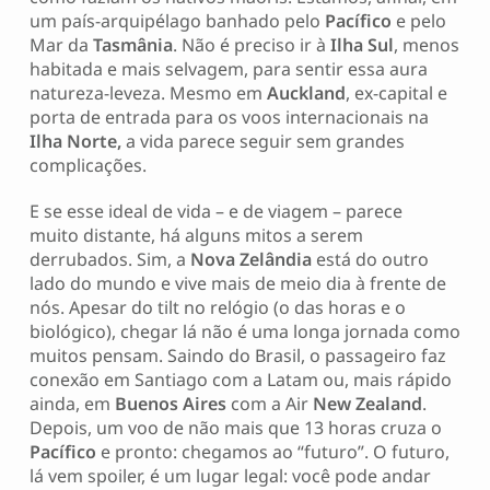
um país-arquipélago banhado pelo
Pacífico
e pelo
Mar da
Tasmânia
. Não é preciso ir à
Ilha Sul
, menos
habitada e mais selvagem, para sentir essa aura
natureza-leveza. Mesmo em
Auckland
, ex-capital e
porta de entrada para os voos internacionais na
Ilha Norte,
a vida parece seguir sem grandes
complicações.
E se esse ideal de vida – e de viagem – parece
muito distante, há alguns mitos a serem
derrubados. Sim, a
Nova Zelândia
está do outro
lado do mundo e vive mais de meio dia à frente de
nós. Apesar do tilt no relógio (o das horas e o
biológico), chegar lá não é uma longa jornada como
muitos pensam. Saindo do Brasil, o passageiro faz
conexão em Santiago com a Latam ou, mais rápido
ainda, em
Buenos Aires
com a Air
New Zealand
.
Depois, um voo de não mais que 13 horas cruza o
Pacífico
e pronto: chegamos ao “futuro”. O futuro,
lá vem spoiler, é um lugar legal: você pode andar