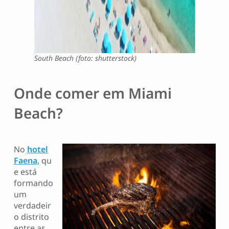
South Beach (foto: shutterstock)
Onde comer em Miami
Beach?
No
hotel
Faena
, qu
e está
formando
um
verdadeir
o distrito
entre as