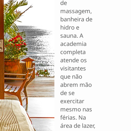
de
massagem,
banheira de
hidro e
sauna. A
academia
completa
atende os
visitantes
que não
abrem mão
de se
exercitar
mesmo nas
férias. Na
área de lazer,