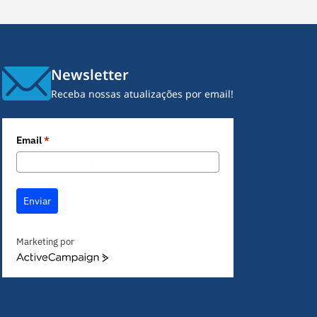
Newsletter
Receba nossas atualizações por email!
Email
*
Enviar
Marketing por
A
c
t
i
v