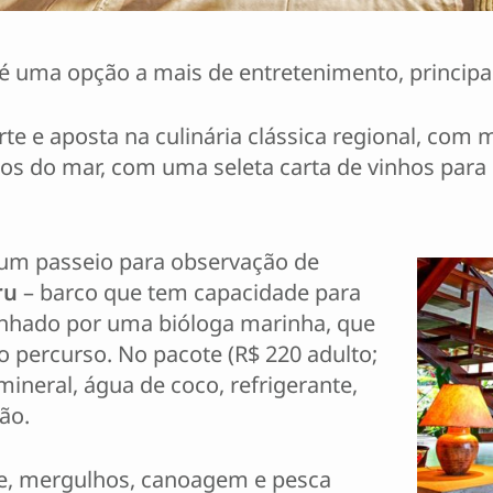
 é uma opção a mais de entretenimento, principa
arte e aposta na culinária clássica regional, com
tos do mar, com uma seleta carta de vinhos par
e um passeio para observação de
ru
– barco que tem capacidade para
anhado por uma bióloga marinha, que
 o percurso. No pacote (R$ 220 adulto;
mineral, água de coco, refrigerante,
ão.
ke, mergulhos, canoagem e pesca