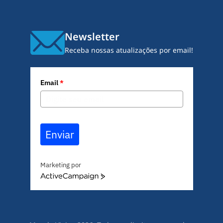
Newsletter
Receba nossas atualizações por email!
Email
*
Enviar
Marketing por
A
c
t
i
v