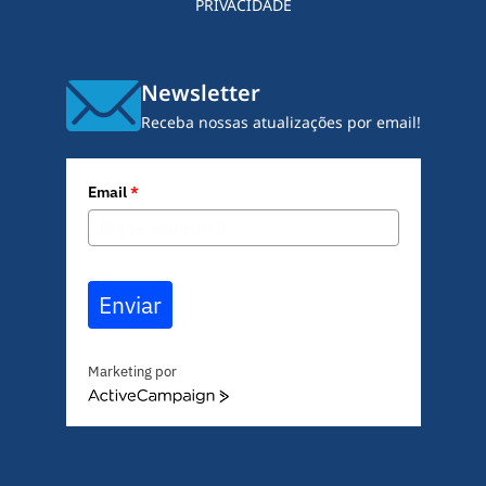
PRIVACIDADE
Newsletter
Receba nossas atualizações por email!
Email
*
Enviar
Marketing por
A
c
t
i
v