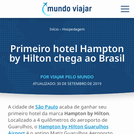
Início
»
Hospedagem
Primeiro hotel Hampton
by Hilton chega ao Brasil
POR VIAJAR PELO MUNDO
ATUALIZADO:
30 DE SETEMBRO DE 2019
A cidade de
São Paulo
acaba de ganhar seu
primeiro hotel da marca
Hampton by Hilton
.
Localizado a 4 quilômetros do aeroporto de
Guarulhos, o
Hampton by Hilton Guarulhos
Airport
é o antigo Matiz Guarulhos Aeroporto