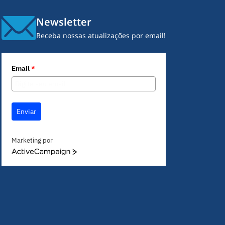
Newsletter
Receba nossas atualizações por email!
Email
*
Enviar
Marketing por
A
c
t
i
v
e
C
a