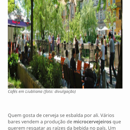
Cafés em Liubliana (foto: divulgação)
Quem gosta de cerveja se esbalda por ali. Vários
bares vendem a produção de
microcervejeiros
que
querem resgatar as raízes da bebida no país. Um