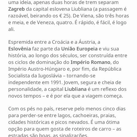
uma ideia, apenas duas horas de trem separam
Zagreb
da capital eslovena Liubliana (a passagem é
razoável, beirando os € 25). De Viena, são três horas
e meia, e de Veneza, quatro. É rápido, é fácil, é logo
ali.
Espremida entre a Croácia e a Áustria, a
Eslovênia
faz parte da
União
Europeia
e viu sua
história, ao longo dos séculos, ser construída entre
os ciclos de dominação do
Império Romano
, do
Império Austro-Húngaro e, por fim, da República
Socialista da Iugoslávia – tornando-se
independente em 1991. Jovem, segura e cheia de
personalidade, a capital
Liubliana
é um reflexo dos
novos tempos – e é por ela que a viagem começa.
Com os pés no país, reserve pelo menos cinco dias
para perder-se entre lagos, cachoeiras, praias,
cidades históricas e picos nevados. É uma ótima
opção para quem gosta de roteiros de carro – as
estradas são boas, as sinalizações,