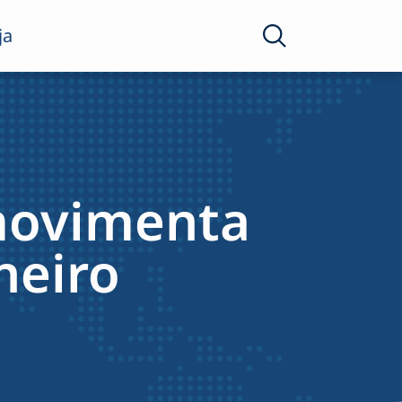
ja
movimenta
neiro