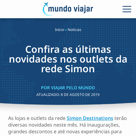
Início
»
Notícias
Confira as últimas
novidades nos outlets da
rede Simon
POR VIAJAR PELO MUNDO
ATUALIZADO:
8 DE AGOSTO DE 2019
As lojas e outlets da rede
Simon Destinations
terão
diversas novidades neste mês. Há inaugurações,
grandes descontos e até novas experiências para