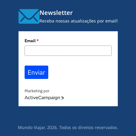
Newsletter
Receba nossas atualizações por email!
Email
*
Enviar
Marketing por
A
c
t
i
v
Mundo Viajar. 2026. Todos os direitos reservados.
e
C