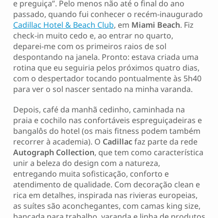
e preguiça”. Pelo menos não até o final do ano
passado, quando fui conhecer o recém-inaugurado
Cadillac Hotel & Beach Club
, em
Miami Beach
. Fiz
check-in muito cedo e, ao entrar no quarto,
deparei-me com os primeiros raios de sol
despontando na janela. Pronto: estava criada uma
rotina que eu seguiria pelos próximos quatro dias,
com o despertador tocando pontualmente às 5h40
para ver o sol nascer sentado na minha varanda.
Depois, café da manhã cedinho, caminhada na
praia e cochilo nas confortáveis espreguiçadeiras e
bangalôs do hotel (os mais fitness podem também
recorrer à academia). O
Cadillac
faz parte da rede
Autograph
Collection
, que tem como característica
unir a beleza do design com a natureza,
entregando muita sofisticação, conforto e
atendimento de qualidade. Com decoração clean e
rica em detalhes, inspirada nas rivieras europeias,
as suítes são aconchegantes, com camas king size,
bancada para trabalho, varanda e linha de produtos