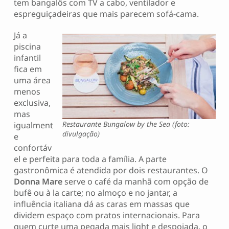
tem bangalôs com TV a cabo, ventilador e
espreguiçadeiras que mais parecem sofá-cama.
Já a
piscina
infantil
fica em
uma área
menos
exclusiva,
mas
Restaurante Bungalow by the Sea (foto:
igualment
divulgação)
e
confortáv
el e perfeita para toda a família. A parte
gastronômica é atendida por dois restaurantes. O
Donna Mare
serve o café da manhã com opção de
bufê ou à la carte; no almoço e no jantar, a
influência italiana dá as caras em massas que
dividem espaço com pratos internacionais. Para
quem curte uma pegada mais light e despojada, o