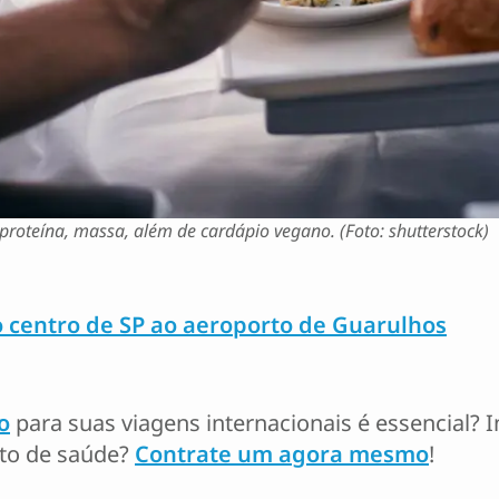
proteína, massa, além de cardápio vegano. (Foto: shutterstock)
 centro de SP ao aeroporto de Guarulhos
o
para suas viagens internacionais é essencial? 
sto de saúde?
Contrate um agora mesmo
!