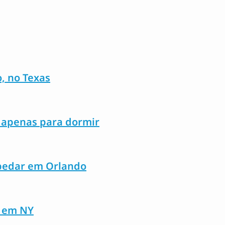
o, no Texas
 apenas para dormir
spedar em Orlando
, em NY