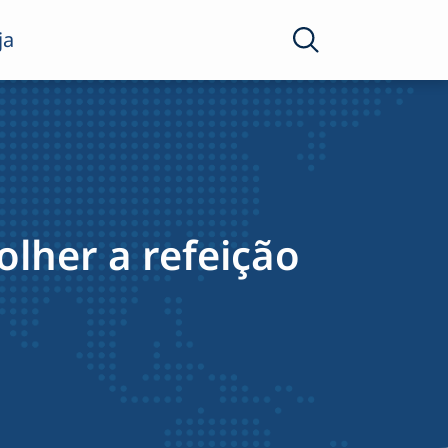
ja
olher a refeição