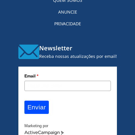
QUEM SOMOS
ANUNCIE
PRIVACIDADE
Newsletter
Receba nossas atualizações por email!
Email
*
Enviar
Marketing por
A