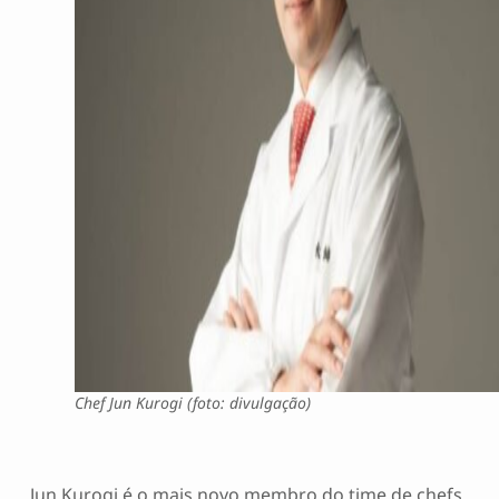
Chef Jun Kurogi (foto: divulgação)
Jun Kurogi é o mais novo membro do time de chefs