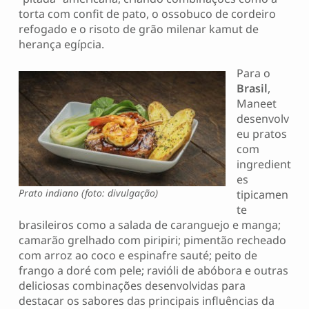
torta com confit de pato, o ossobuco de cordeiro
refogado e o risoto de grão milenar kamut de
herança egípcia.
Para o
Brasil
,
Maneet
desenvolv
eu pratos
com
ingredient
es
Prato indiano (foto: divulgação)
tipicamen
te
brasileiros como a salada de caranguejo e manga;
camarão grelhado com piripiri; pimentão recheado
com arroz ao coco e espinafre sauté; peito de
frango a doré com pele; ravióli de abóbora e outras
deliciosas combinações desenvolvidas para
destacar os sabores das principais influências da