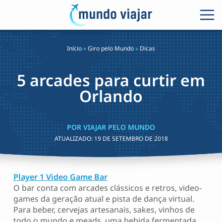
Início
»
Giro pelo Mundo
»
Dicas
5 arcades para curtir em
Orlando
POR VIAJAR PELO MUNDO
ATUALIZADO:
19 DE SETEMBRO DE 2018
Player 1 Video Game Bar
O bar conta com arcades clássicos e retros, video-
games da geração atual e pista de dança virtual.
Para beber, cervejas artesanais, sakes, vinhos de
todo o mundo e meads, uma bebida fermentada