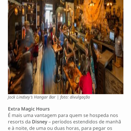
Jock Lindsey’s Hangar Bar | foto: divulgação
Extra Magic Hours
É mais uma vantagem para quem se hospeda nos
resorts da
Disney
– períodos estendidos de manhã
e à noite, de uma ou duas horas, para pegar os