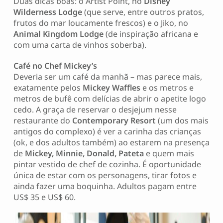
Duas dicas boas: o Artist Point, no
Disney
Wilderness Lodge
(que serve, entre outros pratos,
frutos do mar loucamente frescos) e o Jiko, no
Animal Kingdom Lodge
(de inspiração africana e
com uma carta de vinhos soberba).
Café no Chef Mickey’s
Deveria ser um café da manhã – mas parece mais,
exatamente pelos
Mickey Waffles
e os metros e
metros de bufê com delícias de abrir o apetite logo
cedo. A graça de reservar o desjejum nesse
restaurante do
Contemporary Resort
(um dos mais
antigos do complexo) é ver a carinha das crianças
(ok, e dos adultos também) ao estarem na presença
de
Mickey, Minnie, Donald, Pateta
e quem mais
pintar vestido de chef de cozinha. É oportunidade
única de estar com os personagens, tirar fotos e
ainda fazer uma boquinha. Adultos pagam entre
US$ 35 e US$ 60.