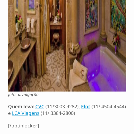
foto: divulgação
Quem leva:
CVC
(11/3003-9282),
Flot
(11/ 4504-4544)
e
LCA Viagens
(11/ 3384-2800)
[/optinlocker]