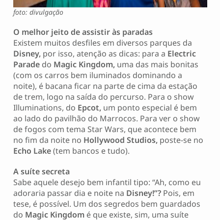
foto: divulgação
O melhor jeito de assistir às paradas
Existem muitos desfiles em diversos parques da
Disney,
por isso, atenção as dicas: para a
Electric
Parade
do
Magic Kingdom,
uma das mais bonitas
(com os carros bem iluminados dominando a
noite), é bacana ficar na parte de cima da estação
de trem, logo na saída do percurso. Para o show
Illuminations, do
Epcot,
um ponto especial é bem
ao lado do pavilhão do Marrocos. Para ver o show
de fogos com tema Star Wars, que acontece bem
no fim da noite no
Hollywood Studios,
poste-se no
Echo Lake
(tem bancos e tudo).
A suíte secreta
Sabe aquele desejo bem infantil tipo: “Ah, como eu
adoraria passar dia e noite na
Disney!”?
Pois, em
tese, é possível. Um dos segredos bem guardados
do
Magic Kingdom
é que existe, sim, uma suíte